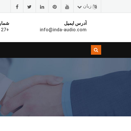
زبان
آدرس ایمیل
شماره
info@inda-audio.com
+86-755-29239127 داخلی 816