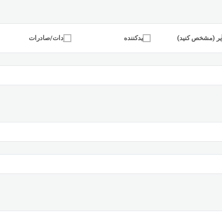
ر (مشخص کنید)
تولیدکننده
واردات/صادرات