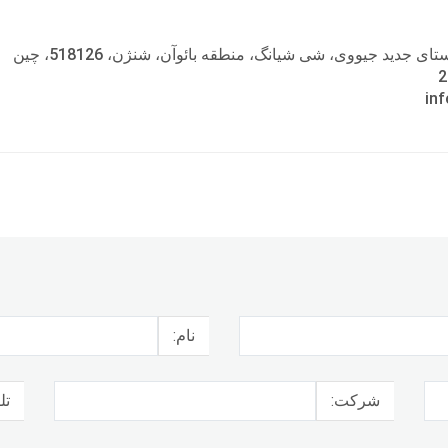
نام:
شرکت:
تل