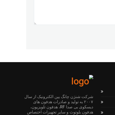
شرکت شنژن چانگ یین الکترونیک از سال
۲۰۰۷ به تولید و صادرات هدفون های
دیسکوی بی صدا RF، هدفون تلویزیون،
هدفون بلوتوث و سایر تجهیزات اختصاص