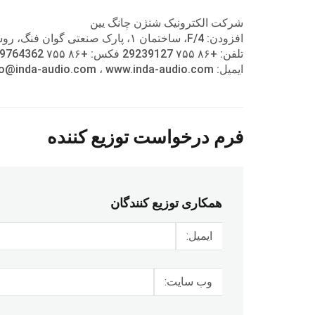
شرکت الکترونیک شنژن چانگ یین
افزودن: 4/F، ساختمان ۱، پارک صنعتی گوان فنگ، روستای جدید جیووی، شی شیانگ، منطقه بائوآن، شنژن، 518126، چین
تلفن: +۸۶ ۷۵۵ 29239127 فکس: +۸۶ ۷۵۵ 29764362
ایمیل: info@inda-audio.com ، www.inda-audio.com
فرم درخواست توزیع کننده
همکاری توزیع کنندگان
ایمیل:
وب سایت: