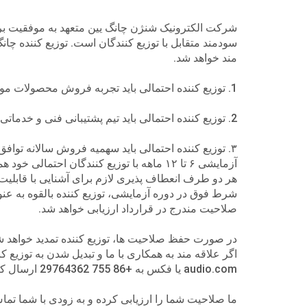
شرکت الکترونیک شنژن چانگ یین متعهد به موفقیت برند و
سودمند متقابل با توزیع کنندگان است. توزیع کننده چ
مند خواهد شد.
1.
توزیع کننده احتمالی باید تجربه فروش محصولات مور
2.
توزیع کننده احتمالی باید تیم پشتیبانی فنی و خدما
۳. توزیع کننده احتمالی باید سهمیه فروش سالانه تواف
آزمایشی ۶ تا ۱۲ ماهه با توزیع کنندگان احتمالی خود همکاری خواهد کرد تا بازارهای منطقه ای خاصی را توسعه دهد. این ترتیب به صورت زیر است
هر دو طرف انعطاف پذیری لازم برای آشنایی با قابلیت 
شرط فوق در دوره آزمایشی، توزیع کننده بالقوه به عنو
صلاحیت مندرج در قرارداد ارزیابی خواهد شد.
در صورت حفظ صلاحیت ها، توزیع کننده تمدید خواهد شد. ا
audio.com یا فکس به +86 755 29764362 ارسال کنید.
ما صلاحیت شما را ارزیابی کرده و به زودی با شما تم