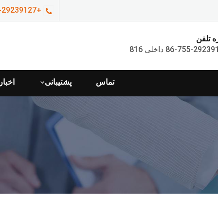
+86-755-29239127 داخلی 816
 تلفن
تماس
پشتیبانی
اخبار