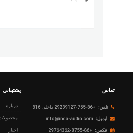
تماس
پشتیبانی
درباره
تلفن:
+86-755-29239127 داخلی 816
محصولات
ایمیل:
info@inda-audio.com
اخبار
فکس:
+86-0755-29764362